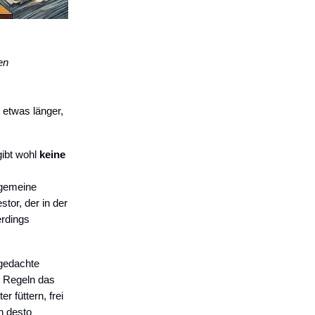
en
 etwas länger,
gibt wohl
keine
lgemeine
stor, der in der
lerdings
 gedachte
 Regeln das
r füttern, frei
n desto