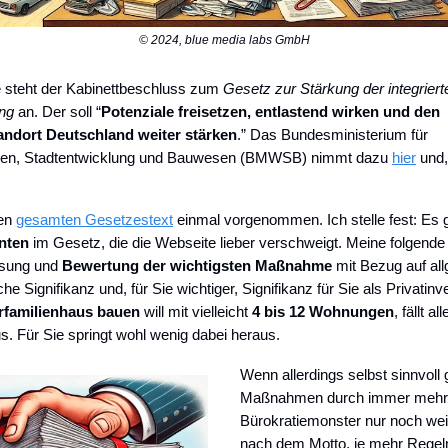
© 2024, blue media labs GmbH
e steht der Kabinettbeschluss zum
Gesetz zur Stärkung der integriert
ung
an. Der soll “
Potenziale freisetzen, entlastend wirken und den
andort Deutschland weiter stärken
.”
Das Bundesministerium für
n, Stadtentwicklung und Bauwesen (BMWSB) nimmt dazu
hier
und,
den
gesamten Gesetzestext
einmal vorgenommen. Ich stelle fest: Es 
nten
im Gesetz, die die Webseite lieber verschweigt. Meine folgende
sung und
Bewertung der wichtigsten Maßnahme
mit Bezug auf al
che Signifikanz und, für Sie wichtiger, Signifikanz für Sie als Privatinve
familienhaus bauen
will mit vielleicht
4 bis 12 Wohnungen
, fällt al
s. Für Sie springt wohl wenig dabei heraus.
Wenn allerdings selbst sinnvoll
Maßnahmen durch immer mehr
Bürokratiemonster nur noch weite
nach dem Motto, je mehr Regel