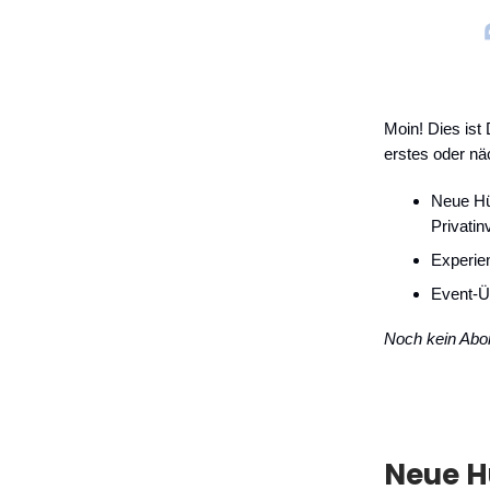
Moin! Dies ist 
erstes oder nä
Neue Hü
Privatin
Experie
Event-Ü
Noch kein Ab
Neue H