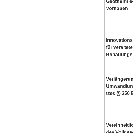
Geothermie
Vorhaben
Innovations
für veraltete
Bebauungs
Verlängeru
Umwandlun
tzes (§ 250
Vereinheitl
des Vollges