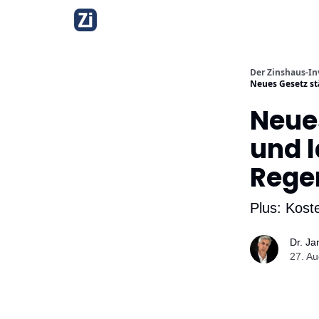
Über diesen Newsle
Der Zinshaus-In
Neues Gesetz st
Neue
und l
Regen
Plus: Kost
Dr. J
27. Au