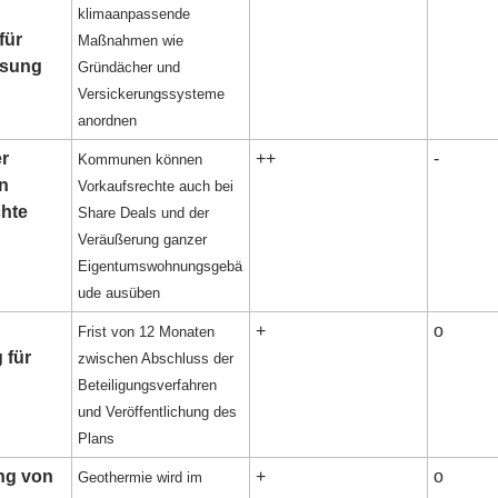
klimaanpassende
für
Maßnahmen wie
ssung
Gründächer und
Versickerungssysteme
anordnen
r
++
-
Kommunen können
n
Vorkaufsrechte auch bei
chte
Share Deals und der
Veräußerung ganzer
Eigentumswohnungsgebä
ude ausüben
+
o
Frist von 12 Monaten
 für
zwischen Abschluss der
Beteiligungsverfahren
und Veröffentlichung des
Plans
ung von
+
o
Geothermie wird im