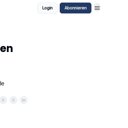
Login
Abonnieren
den
m
le