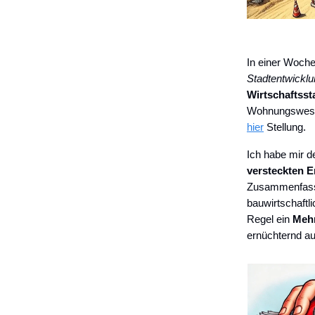
In einer Woch
Stadtentwickl
Wirtschaftsst
Wohnungswese
hier
Stellung.
Ich habe mir 
versteckten E
Zusammenfas
bauwirtschaftli
Regel ein
Mehr
ernüchternd au