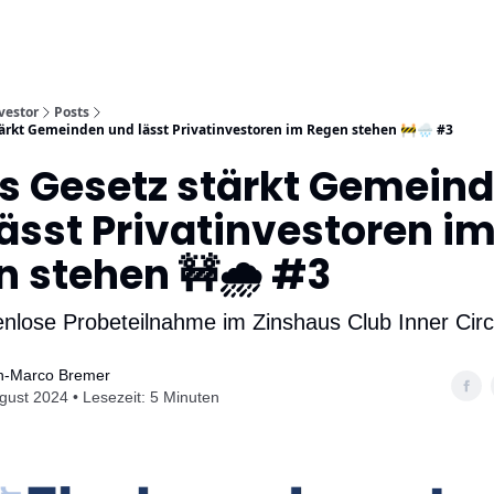
Mehr
tter
Bibliothek
Mehrfamilienhaus-Baukostenrechner
vestor
Posts
ärkt Gemeinden und lässt Privatinvestoren im Regen stehen 🚧🌧️ #3
s Gesetz stärkt Gemein
ässt Privatinvestoren i
 stehen 🚧🌧️ #3
enlose Probeteilnahme im Zinshaus Club Inner Circ
an-Marco Bremer
gust 2024 • Lesezeit: 5 Minuten