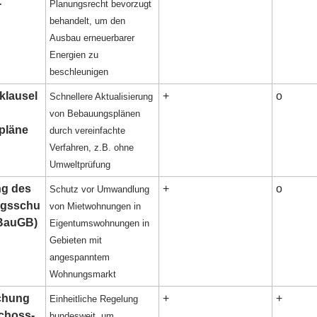
-
Planungsrecht bevorzugt
behandelt, um den
Ausbau erneuerbarer
Energien zu
beschleunigen
klausel
+
o
Schnellere Aktualisierung
von Bebauungsplänen
pläne
durch vereinfachte
Verfahren, z.B. ohne
Umweltprüfung
ng des
+
o
Schutz vor Umwandlung
gsschu
von Mietwohnungen in
 BauGB)
Eigentumswohnungen in
Gebieten mit
angespanntem
Wohnungsmarkt
ichung
+
+
Einheitliche Regelung
choss-
bundesweit, um