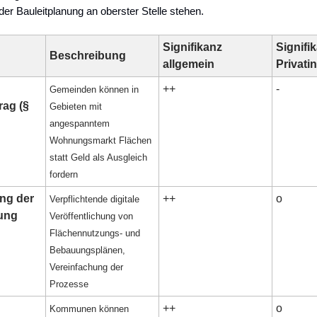
 der Bauleitplanung an oberster Stelle stehen.
Signifikanz
Signifi
Beschreibung
allgemein
Privati
++
-
Gemeinden können in
rag (§
Gebieten mit
angespanntem
Wohnungsmarkt Flächen
statt Geld als Ausgleich
fordern
ung der
++
o
Verpflichtende digitale
nung
Veröffentlichung von
Flächennutzungs- und
Bebauungsplänen,
Vereinfachung der
Prozesse
++
o
Kommunen können