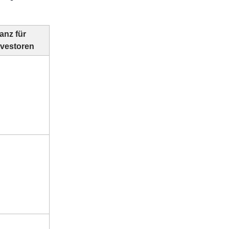
kanz für
nvestoren