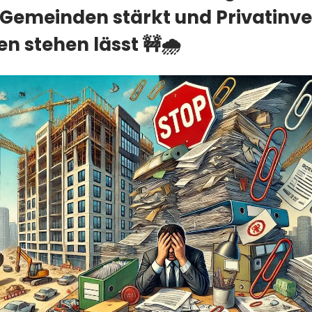
 Gemeinden stärkt und Privatinv
n stehen lässt 🚧🌧️