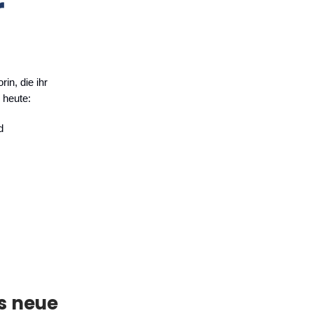
in, die ihr
 heute:
d
s neue