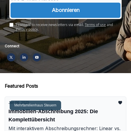
I consent to receive newsletters via email.
Terms of use
and
Privacy policy
.
Connect
Featured Posts
Jan 06, 2025
Mehrfamilienhaus Steuern
Immobilien-Abschreibung 2025: Die
Komplettübersicht
Mit interaktivem Abschreibungsrechner: Linear vs.