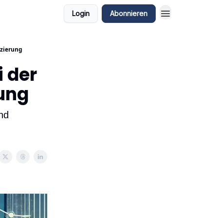
Login
Abonnieren
nzierung
i der
ung
und