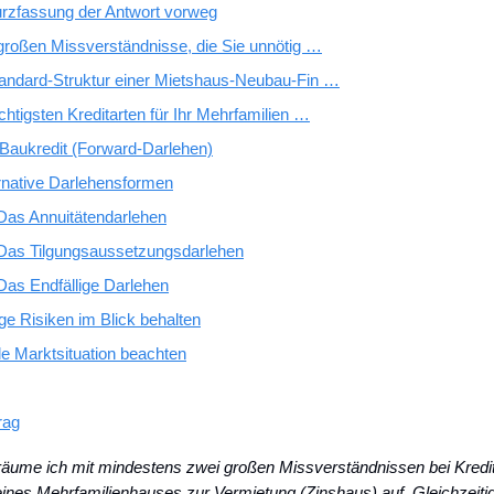
urzfassung der Antwort vorweg
 großen Missverständnisse, die Sie unnötig …
tandard-Struktur einer Mietshaus-Neubau-Fin …
chtigsten Kreditarten für Ihr Mehrfamilien …
Baukredit (Forward-Darlehen)
rnative Darlehensformen
Das Annuitätendarlehen
Das Tilgungsaussetzungsdarlehen
Das Endfällige Darlehen
ge Risiken im Blick behalten
le Marktsituation beachten
rag
äume ich mit mindestens zwei großen Missverständnissen bei Kredit
nes Mehrfamilienhauses zur Vermietung (Zinshaus) auf. Gleichzeitig