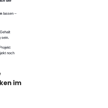
ach der
en
lassen –
 Gehalt
 sein.
Projekt
ojekt noch
e
cken im