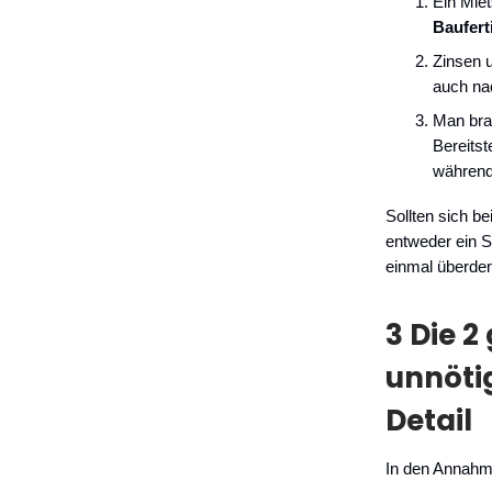
Ein Mie
Baufert
Zinsen u
auch na
Man bra
Bereitst
während 
Sollten sich b
entweder ein S
einmal überde
3 Die 2
unnöti
Detail
In den Annahme