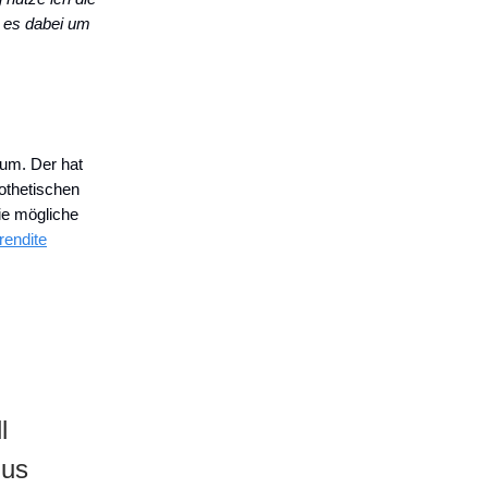
t es dabei um
aum. Der hat
othetischen
ie mögliche
rendite
l
lus