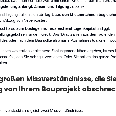
tshaus baut man normalerweise mit einem Kredit, für den man
erst n
igstellung anfängt, Zinsen und Tilgung
zu zahlen.
nd Tilgung sollten sich
ab Tag 1 aus den Mieteinnahmen begleich
ch Abzug von Nebenkosten.
ucht also
zum Loslegen nur ausreichend Eigenkapital
und ggf.
ellungsgebühren für den Kredit. Das 'Draufzahlen aus dem laufenden
des oder nach dem Bau sollte also nur in Ausnahmesituationen nötig
ei Ihnen wesentlich schlechtere Zahlungsmodalitäten ergeben, ist das 
onderfall, den Sie sehr gut verstehen. Oder Sie sollten das ganze Pr
nken.
 großen Missverständnisse, die Si
g von Ihrem Bauprojekt abschre
n versteckt sind gleich zwei Missverständnisse: