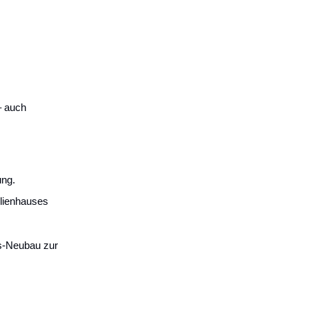
– auch
ung.
ilienhauses
us-Neubau zur