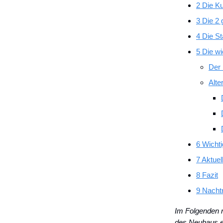
2 Die K
3 Die 2
4 Die S
5 Die wi
Der 
Alte
6 Wichti
7 Aktuel
8 Fazit
9 Nacht
Im Folgenden r
des Neubaus ei