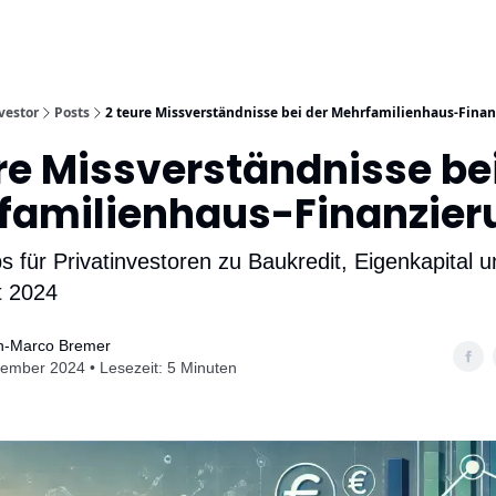
Mehr
tter
Bibliothek
Mehrfamilienhaus-Baukostenrechner
vestor
Posts
2 teure Missverständnisse bei der Mehrfamilienhaus-Fina
re Missverständnisse be
familienhaus-Finanzier
s für Privatinvestoren zu Baukredit, Eigenkapital 
̈t 2024
an-Marco Bremer
ember 2024 • Lesezeit: 5 Minuten