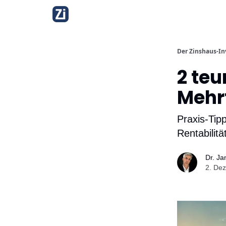
Über diesen Newsle
Der Zinshaus-In
2 teu
Mehr
Praxis-Tipp
Rentabilita
Dr. J
2. Dez