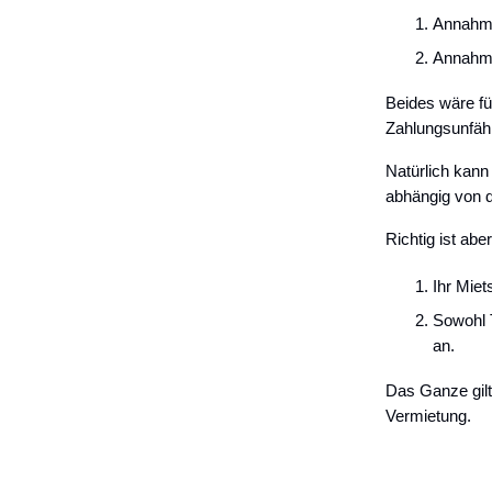
Annahme
Annahme
Beides wäre fü
Zahlungsunfähi
Natürlich kann
abhängig von d
Richtig ist aber
Ihr Miet
Sowohl T
an.
Das Ganze gilt
Vermietung.