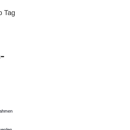
b Tag
s-
.
nnahmen
werden.